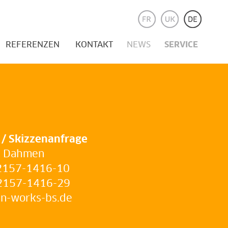
REFERENZEN
KONTAKT
NEWS
SERVICE
 / Skizzenanfrage
l Dahmen
)2157-1416-10
)2157-1416-29
un-works-bs.de