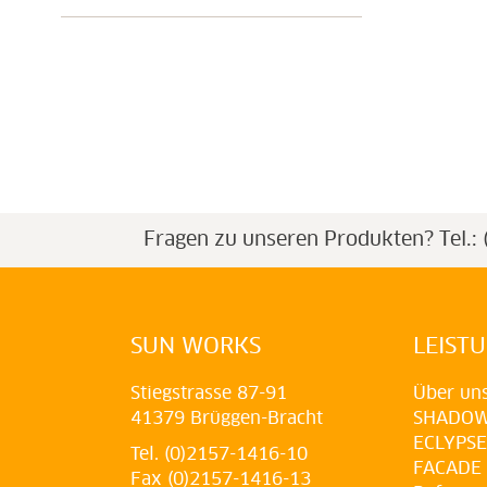
Fragen zu unseren Produkten?
Tel.
SUN WORKS
LEIST
Stiegstrasse 87-91
Über un
41379 Brüggen-Bracht
SHADO
ECLYPSE
Tel. (0)2157-1416-10
FACADE
Fax (0)2157-1416-13