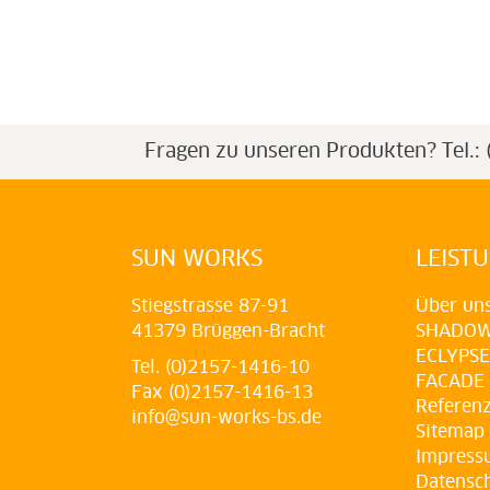
Fragen zu unseren Produkten?
Tel.
SUN WORKS
LEIST
Stiegstrasse 87-91
Über un
41379 Brüggen-Bracht
SHADO
ECLYPSE
Tel. (0)2157-1416-10
FACADE
Fax (0)2157-1416-13
Referen
info@sun-works-bs.de
Sitemap
Impress
Datensc