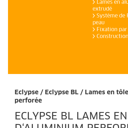
Lames en a
extrudé
Système de 
peau
Fixation par
Construction
Eclypse / Eclypse BL / Lames en tôl
perforée
ECLYPSE BL LAMES EN