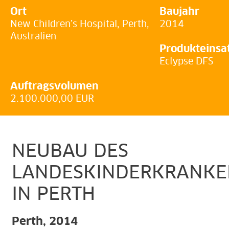
Ort
Baujahr
New Children’s Hospital, Perth,
2014
Australien
Produkteinsa
Eclypse DFS
Auftragsvolumen
2.100.000,00 EUR
NEUBAU DES
LANDESKINDERKRANKE
IN PERTH
Perth, 2014